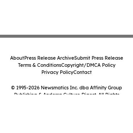
About
Press Release Archive
Submit Press Release
Terms & Conditions
Copyright/DMCA Policy
Privacy Policy
Contact
© 1995-2026 Newsmatics Inc. dba Affinity Group
Publishing & Andorra Culture Digest. All Rights
Reserved.
Cookie Settings / Your Privacy Choices