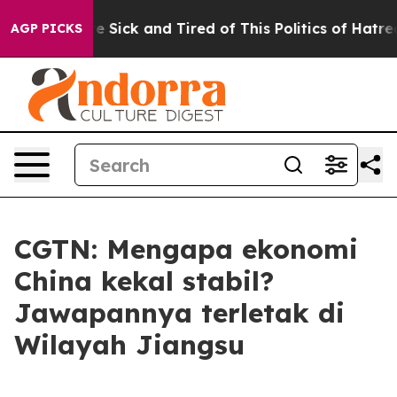
ople Are Sick and Tired of This Politics of Hatred”
The
AGP PICKS
CGTN: Mengapa ekonomi
China kekal stabil?
Jawapannya terletak di
Wilayah Jiangsu