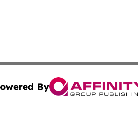
owered By
ubmit Press Release
Terms & Conditions
Copyright/DMCA
Inc. dba Affinity Group Publishing & Andorra Culture Dige
Cookie Settings / Your Privacy Choices