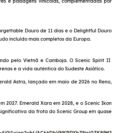
tes e paisagens vinícolas, complementadas por
orgettable Douro
de
11 dias
e o
Delightful Douro
tudo incluído mais completos da Europa.
ando pelo Vietnã e Camboja.
O Scenic Spirit II
renas e a vida autêntica do Sudeste Asiático.
rald Astra
, lançado em maio de 2026 no Reno,
m 2027.
Emerald Xara
em 2028, e o
Scenic Ikon
ignificativa da frota do Scenic Group em quase
o4i0j1vjen2ybl/AC66DbVNKRDYhZNej0ZK8fM?