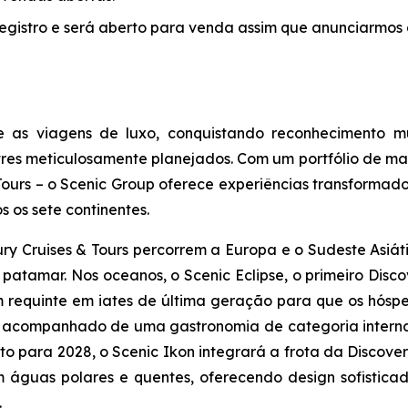
é-registro e será aberto para venda assim que anunciarmos
as viagens de luxo, conquistando reconhecimento mund
restres meticulosamente planejados. Com um portfólio de m
 Tours – o Scenic Group oferece experiências transforma
 os sete continentes.
xury Cruises & Tours percorrem a Europa e o Sudeste Asiá
o patamar. Nos oceanos, o
Scenic Eclipse
, o primeiro Disc
 requinte em iates de última geração para que os hóspe
isso acompanhado de uma gastronomia de categoria intern
sto para 2028, o
Scenic Ikon
integrará a frota da Discov
águas polares e quentes, oferecendo design sofisticado
.