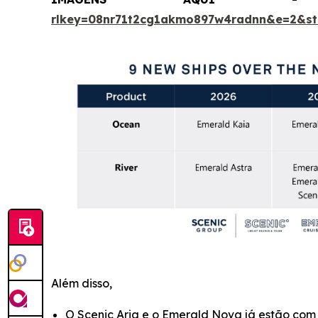
rlkey=08nr71t2cg1akmo897w4radnn&e=2&s
Além disso,
O Scenic Aria e o Emerald Nova já estão com