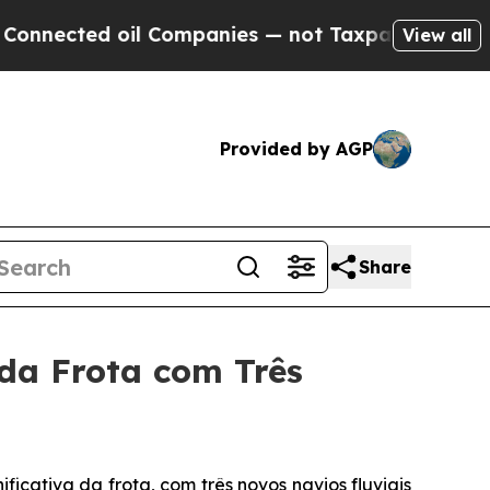
d oil Companies — not Taxpayers — the Chance to 
View all
Provided by AGP
Share
da Frota com Três
icativa da frota, com três novos navios fluviais