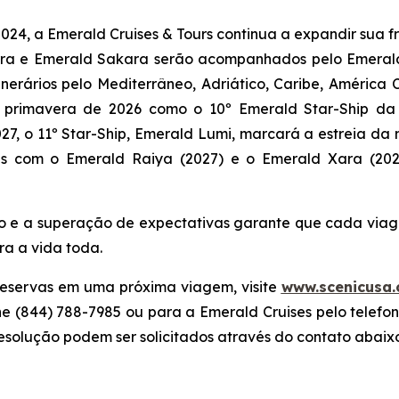
a Emerald Cruises & Tours continua a expandir sua frot
ra
e
Emerald Sakara
serão acompanhados pelo
Emeral
nerários pelo Mediterrâneo, Adriático, Caribe, América C
a primavera de 2026 como o 10º Emerald Star-Ship da 
27, o 11º Star-Ship,
Emerald Lumi
, marcará a estreia da 
ais com o
Emerald Raiya
(2027) e o
Emerald Xara
(202
e a superação de expectativas garante que cada viagem
ra a vida toda.
 reservas em uma próxima viagem, visite
www.scenicusa
e (844) 788-7985 ou para a Emerald Cruises pelo telefo
resolução podem ser solicitados através do contato abaix