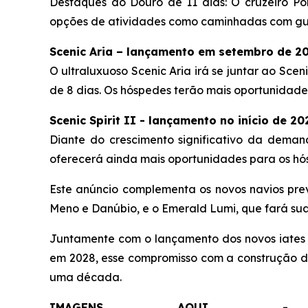
Destaques do Douro de 11 dias:
O cruzeiro
Po
opções de atividades como caminhadas com gu
Scenic Aria – lançamento em setembro de 20
O ultraluxuoso
Scenic Aria
irá se juntar ao
Sceni
de 8 dias
.
Os hóspedes terão mais oportunidades 
Scenic Spirit II - lançamento no início de 2
Diante do crescimento significativo da dema
oferecerá ainda mais oportunidades para os hós
Este anúncio complementa os novos navios pre
Meno e Danúbio, e o
Emerald Lumi
, que fará su
Juntamente com o lançamento dos novos iates
em 2028, esse compromisso com a construção de
uma década.
IMAGENS AQU