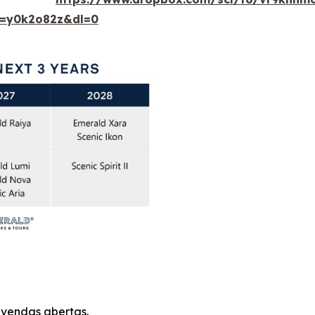
t=y0k2o82z&dl=0
 vendas abertas.