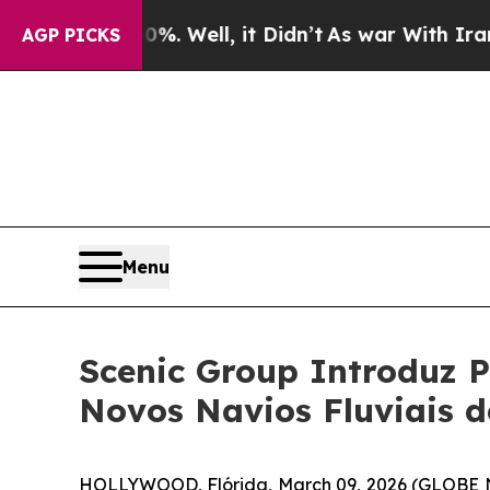
40%. Well, it Didn’t
As war With Iran Drove oil
AGP PICKS
Menu
Scenic Group Introduz 
Novos Navios Fluviais d
HOLLYWOOD, Flórida, March 09, 2026 (GLOBE