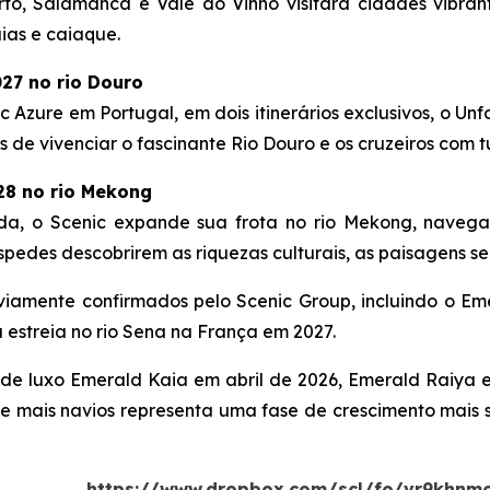
rto, Salamanca e Vale do Vinho
visitará cidades vibran
ias e caiaque.
27 no rio Douro
c Azure
em Portugal, em dois itinerários exclusivos, o
Unf
de vivenciar o fascinante Rio Douro e os cruzeiros com 
028 no rio Mekong
nda, o Scenic expande sua frota no rio Mekong, naveg
pedes descobrirem as riquezas culturais, as paisagens se
viamente confirmados pelo Scenic Group, incluindo o
Eme
a estreia no rio Sena na França em 2027.
 de luxo
Emerald Kaia
em abril de 2026,
Emerald Raiya
e
 mais navios representa uma fase de crescimento mais s
I -
https://www.dropbox.com/scl/fo/vr9khnm