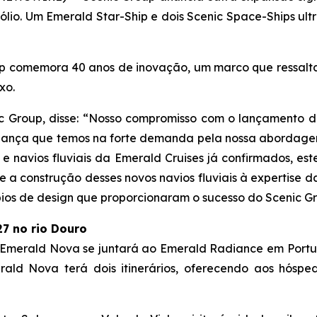
ólio. Um Emerald Star-Ship e dois Scenic Space-Ships ult
p comemora 40 anos de inovação, um marco que ressalta 
uxo.
 Group, disse: “Nosso compromisso com o lançamento de
iança que temos na forte demanda pela nossa abordagem
s e navios fluviais da Emerald Cruises já confirmados, e
o e a construção desses novos navios fluviais à expertis
pios de design que proporcionaram o sucesso do Scenic Gr
7 no rio Douro
Emerald Nova
se juntará ao
Emerald Radiance
em Portug
rald Nova
terá dois itinerários, oferecendo aos hóspe