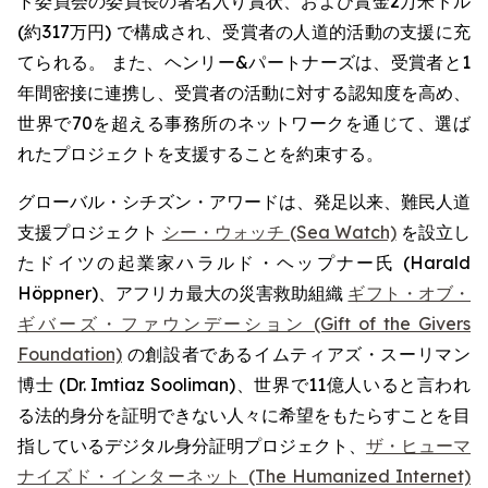
ド委員会の委員長の署名入り賞状、および賞金2万米ドル
(約317万円) で構成され、受賞者の人道的活動の支援に充
てられる。 また、ヘンリー&パートナーズは、受賞者と1
年間密接に連携し、受賞者の活動に対する認知度を高め、
世界で70を超える事務所のネットワークを通じて、選ば
れたプロジェクトを支援することを約束する。
グローバル・シチズン・アワードは、発足以来、難民人道
支援プロジェクト
シー・ウォッチ (Sea Watch)
を設立し
たドイツの起業家ハラルド・ヘップナー氏 (Harald
Höppner)、アフリカ最大の災害救助組織
ギフト・オブ・
ギバーズ・ファウンデーション (Gift of the Givers
Foundation)
の創設者であるイムティアズ・スーリマン
博士 (Dr. Imtiaz Sooliman)、世界で11億人いると言われ
る法的身分を証明できない人々に希望をもたらすことを目
指しているデジタル身分証明プロジェクト、
ザ・ヒューマ
ナイズド・インターネット (The Humanized Internet)