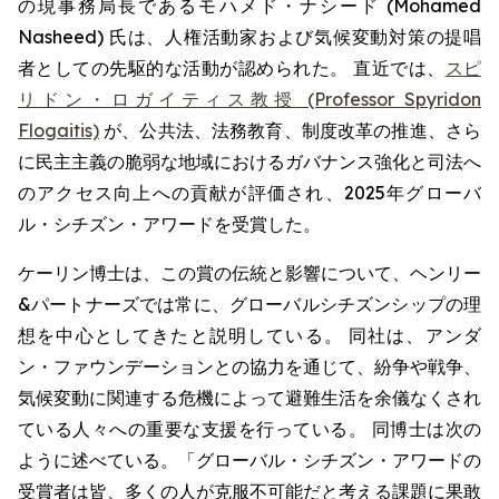
の現事務局長であるモハメド・ナシード (Mohamed
Nasheed) 氏は、人権活動家および気候変動対策の提唱
者としての先駆的な活動が認められた。 直近では、
スピ
リドン・ロガイティス教授 (Professor Spyridon
Flogaitis)
が、公共法、法務教育、制度改革の推進、さら
に民主主義の脆弱な地域におけるガバナンス強化と司法へ
のアクセス向上への貢献が評価され、2025年グローバ
ル・シチズン・アワードを受賞した。
ケーリン博士は、この賞の伝統と影響について、ヘンリー
&パートナーズでは常に、グローバルシチズンシップの理
想を中心としてきたと説明している。 同社は、アンダ
ン・ファウンデーションとの協力を通じて、紛争や戦争、
気候変動に関連する危機によって避難生活を余儀なくされ
ている人々への重要な支援を行っている。 同博士は次の
ように述べている。「グローバル・シチズン・アワードの
受賞者は皆、多くの人が克服不可能だと考える課題に果敢