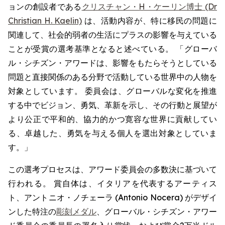
ョンの創設者である
クリスチャン・H・ケーリン博士 (Dr
Christian H. Kaelin)
は、活動内容が、特に移民の問題に
関連して、社会的弱者の生活にプラスの影響を与えている
ことが受賞の選考基準となると述べている。 「グローバ
ル・シチズン・アワードは、影響をもたらそうとしている
問題と直接関係のある分野で活動している世界中の人物を
対象としています。 委員会は、グローバルな変化を推進
する中でビジョン、勇気、革新を示し、その行動と展望が
より公正で平和的、協力的かつ寛容な世界に貢献してい
る、卓越した、勇気を与える個人を選出対象としていま
す。」
この選考プロセスは、アワード委員会の多数決に基づいて
行われる。 賞自体は、イタリアを代表するアーティス
ト、アントニオ・ノチェーラ (Antonio Nocera) がデザイ
ンした特注の
彫刻メダル
、グローバル・シチズン・アワー