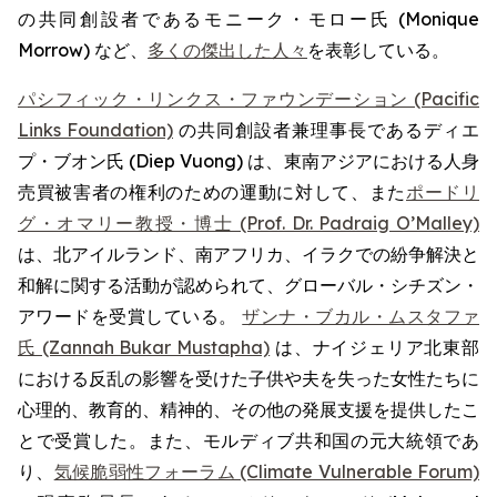
の共同創設者であるモニーク・モロー氏 (Monique
Morrow) など、
多くの傑出した人々
を表彰している。
パシフィック・リンクス・ファウンデーション (Pacific
Links Foundation)
の共同創設者兼理事長であるディエ
プ・ブオン氏 (Diep Vuong) は、東南アジアにおける人身
売買被害者の権利のための運動に対して、また
ポードリ
グ・オマリー教授・博士 (Prof. Dr. Padraig O’Malley)
は、北アイルランド、南アフリカ、イラクでの紛争解決と
和解に関する活動が認められて、グローバル・シチズン・
アワードを受賞している。
ザンナ・ブカル・ムスタファ
氏 (Zannah Bukar Mustapha)
は、ナイジェリア北東部
における反乱の影響を受けた子供や夫を失った女性たちに
心理的、教育的、精神的、その他の発展支援を提供したこ
とで受賞した。また、モルディブ共和国の元大統領であ
り、
気候脆弱性フォーラム (Climate Vulnerable Forum)