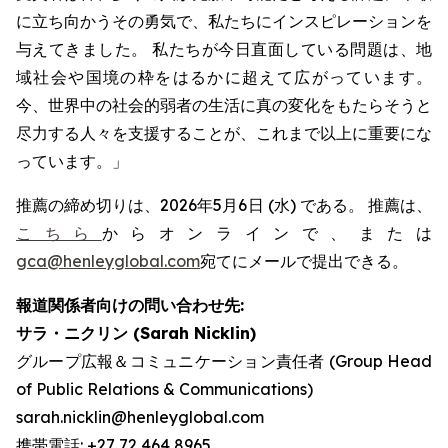
に立ち向かうその勇気で、私たちにインスピレーションを
与えてきました。 私たちが今日直面している問題は、地
域社会や国境の枠をはるかに超えて広がっています。
今、世界中の社会的弱者の生活に真の変化をもたらそうと
尽力する人々を支援することが、これまで以上に重要にな
っています。」
推薦の締め切りは、2026年5月6日 (水) である。 推薦は、
こちら
からオンラインで、または
gca@henleyglobal.com
宛てにメールで提出できる。
報道関係者向けの問い合わせ先:
サラ・ニクリン (Sarah Nicklin)
グループ広報＆コミュニケーション責任者 (Group Head
of Public Relations & Communications)
sarah.nicklin@henleyglobal.com
携帯電話: +27 72 464 8965