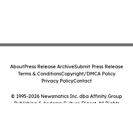
About
Press Release Archive
Submit Press Release
Terms & Conditions
Copyright/DMCA Policy
Privacy Policy
Contact
© 1995-2026 Newsmatics Inc. dba Affinity Group
Publishing & Andorra Culture Digest. All Rights
Reserved.
Cookie Settings / Your Privacy Choices