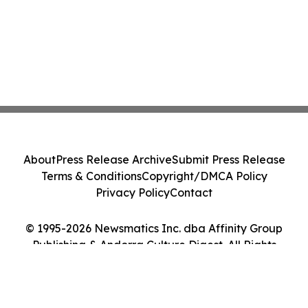
About
Press Release Archive
Submit Press Release
Terms & Conditions
Copyright/DMCA Policy
Privacy Policy
Contact
© 1995-2026 Newsmatics Inc. dba Affinity Group
Publishing & Andorra Culture Digest. All Rights
Reserved.
Cookie Settings / Your Privacy Choices