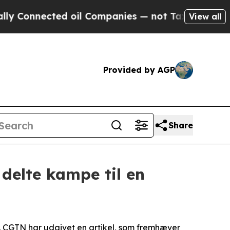
nected oil Companies — not Taxpayers — the Chanc
View all
Provided by AGP
Share
 delte kampe til en
. CGTN har udgivet en artikel, som fremhæver