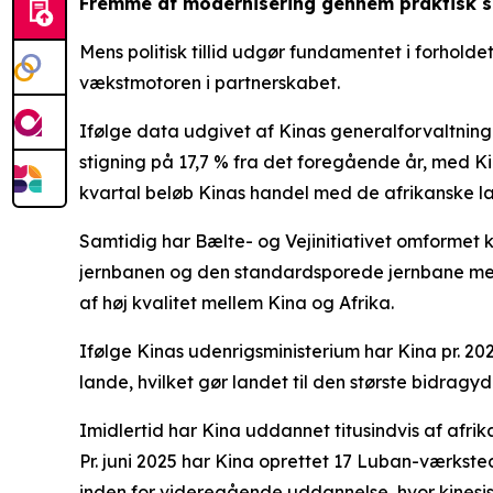
Fremme af modernisering gennem praktisk 
Mens politisk tillid udgør fundamentet i forhol
vækstmotoren i partnerskabet.
Ifølge data udgivet af Kinas generalforvaltning
stigning på 17,7 % fra det foregående år, med Kin
kvartal beløb Kinas handel med de afrikanske lande
Samtidig har Bælte- og Vejinitiativet omformet
jernbanen og den standardsporede jernbane mel
af høj kvalitet mellem Kina og Afrika.
Ifølge Kinas udenrigsministerium har Kina pr. 20
lande, hvilket gør landet til den største bidrag
Imidlertid har Kina uddannet titusindvis af af
Pr. juni 2025 har Kina oprettet 17 Luban-værksted
inden for videregående uddannelse, hvor kinesisk