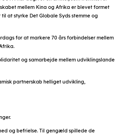
erskabet mellem Kina og Afrika er blevet formet
t til at styrke Det Globale Syds stemme og
rdags for at markere 70 års forbindelser mellem
frika.
solidaritet og samarbejde mellem udviklingslande
amisk partnerskab helliget udvikling,
nger.
ed og befrielse. Til gengæld spillede de