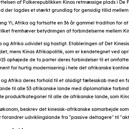
ettelsen af Folkerepublikken Kinas retmæssige plads i De 
d der lagdes et stærkt grundlag for gensidig tillid mellem
ng Yi, Afrika og fortsatte en 36 år gammel tradition for at 
hvilket fremhæver betydningen af forbindelserne mellem Ki
a og Afrika udvidet sig hastigt. Etableringen af Det Kine
et, mens Kinas Afrikapolitik, som er kendetegnet ved opri
 2015 ophøjede de to parter deres forbindelser til et omfat
ent for hurtig modernisering i hele det afrikanske kontine
frika deres forhold til et alsidigt fællesskab med en fæl
nde til alle 53 afrikanske lande med diplomatiske forbind
alle produktkategorier til alle de afrikanske lande, som Ki
onom, beskrev det kinesisk-afrikanske samarbejde som et
 forandrer udviklingslande fra "passive deltagere" til "akt