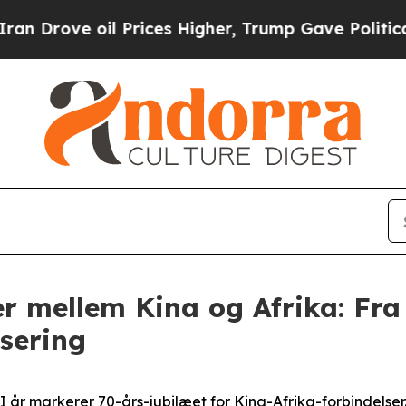
e oil Prices Higher, Trump Gave Politically Con
r mellem Kina og Afrika: Fra
sering
r markerer 70-års-jubilæet for Kina-Afrika-forbindelser