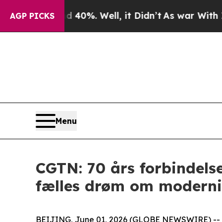
ound 40%. Well, it Didn’t
As war With Iran Drov
AGP PICKS
Menu
CGTN: 70 års forbindelse
fælles drøm om moderni
BEIJING, June 01, 2026 (GLOBE NEWSWIRE) -- I å