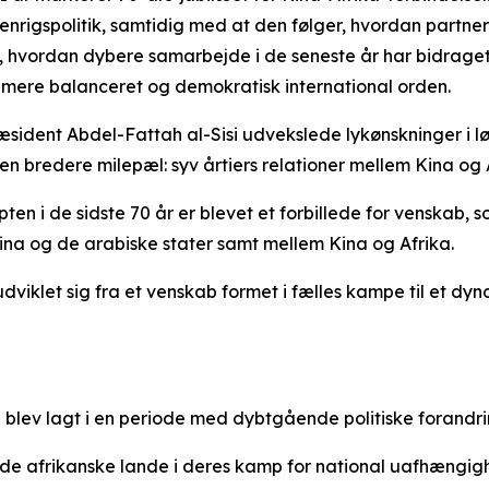
denrigspolitik, samtidig med at den følger, hvordan partn
gså, hvordan dybere samarbejde i de seneste år har bidrage
 mere balanceret og demokratisk international orden.
sident Abdel-Fattah al-Sisi udvekslede lykønskninger i lø
 bredere milepæl: syv årtiers relationer mellem Kina og A
en i de sidste 70 år er blevet et forbillede for venskab, 
na og de arabiske stater samt mellem Kina og Afrika.
viklet sig fra et venskab formet i fælles kampe til et dyn
blev lagt i en periode med dybtgående politiske forandri
 de afrikanske lande i deres kamp for national uafhængigh