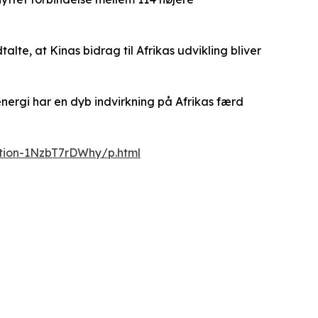
lte, at Kinas bidrag til Afrikas udvikling bliver
energi har en dyb indvirkning på Afrikas færd
ation-1NzbT7rDWhy/p.html