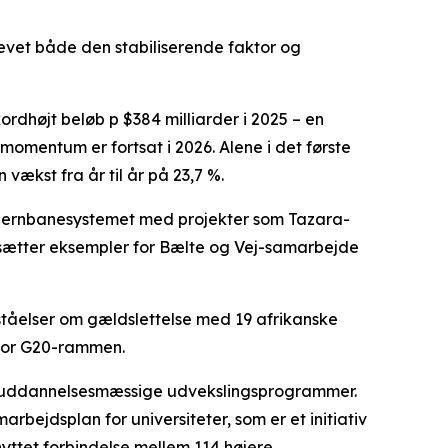
levet både den stabiliserende faktor og
rdhøjt beløb p $384 milliarder i 2025 – en
 momentum er fortsat i 2026. Alene i det første
 vækst fra år til år på 23,7 %.
e jernbanesystemet med projekter som Tazara-
sætter eksempler for Bælte og Vej-samarbejde
rståelser om gældslettelse med 19 afrikanske
n for G20-rammen.
og uddannelsesmæssige udvekslingsprogrammer.
rbejdsplan for universiteter, som er et initiativ
nyttet forbindelse mellem 114 højere