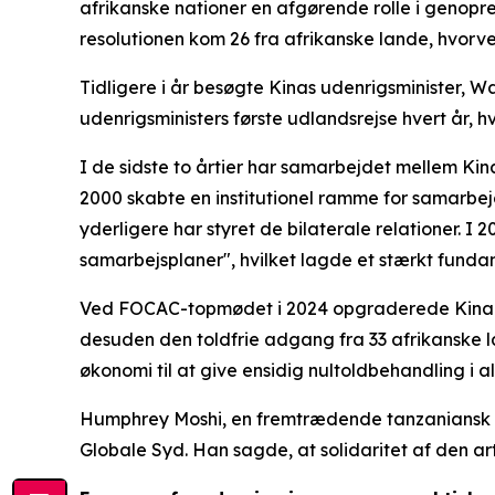
afrikanske nationer en afgørende rolle i genopr
resolutionen kom 26 fra afrikanske lande, hvorve
Tidligere i år besøgte Kinas udenrigsminister, Wa
udenrigsministers første udlandsrejse hvert år, 
I de sidste to årtier har samarbejdet mellem Kin
2000 skabte en institutionel ramme for samarbejd
yderligere har styret de bilaterale relationer. I
samarbejsplaner", hvilket lagde et stærkt fundam
Ved FOCAC-topmødet i 2024 opgraderede Kina og A
desuden den toldfrie adgang fra 33 afrikanske la
økonomi til at give ensidig nultoldbehandling i 
Humphrey Moshi, en fremtrædende tanzaniansk øk
Globale Syd. Han sagde, at solidaritet af den art