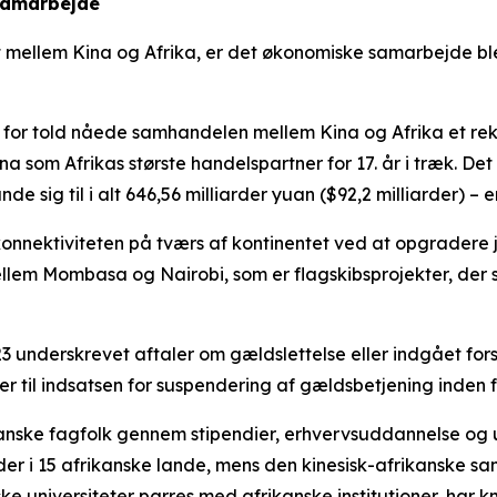
samarbejde
det mellem Kina og Afrika, er det økonomiske samarbejde b
 for told nåede samhandelen mellem Kina og Afrika et reko
a som Afrikas største handelspartner for 17. år i træk. Det
 sig til i alt 646,56 milliarder yuan ($92,2 milliarder) – en
 konnektiviteten på tværs af kontinentet ved at opgrader
lem Mombasa og Nairobi, som er flagskibsprojekter, der 
23 underskrevet aftaler om gældslettelse eller indgået fo
yder til indsatsen for suspendering af gældsbetjening inde
rikanske fagfolk gennem stipendier, erhvervsuddannelse 
er i 15 afrikanske lande, mens den kinesisk-afrikanske sama
e universiteter parres med afrikanske institutioner, har k