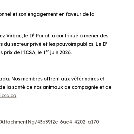
ionnel et son engagement en faveur de la
r
ez Virbac, le D
Panah a contribué à mener des
r
ts du secteur privé et les pouvoirs publics. Le D
er
 prix de l’ICSA, le 1
juin 2026.
nada. Nos membres offrent aux vétérinaires et
en de la santé de nos animaux de compagnie et de
icsa.ca
.
/AttachmentNg/43b39f2e-6ae4-4202-a170-