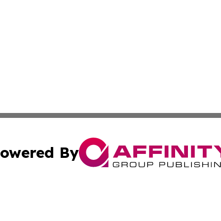
owered By
ubmit Press Release
Terms & Conditions
Copyright/DMCA
Inc. dba Affinity Group Publishing & Andorra Culture Dige