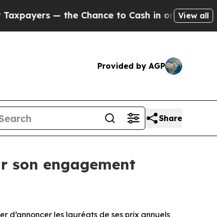
yers — the Chance to Cash in on Publicly Owned o
View all
Provided by AGP
Share
ur son engagement
r d’annoncer les lauréats de ses prix annuels