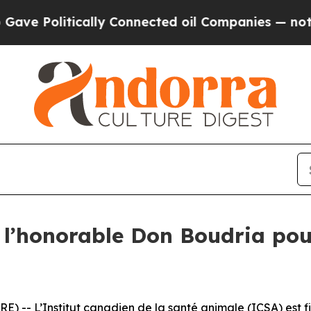
Politically Connected oil Companies — not Taxpa
l’honorable Don Boudria po
-- L’Institut canadien de la santé animale (ICSA) est fie