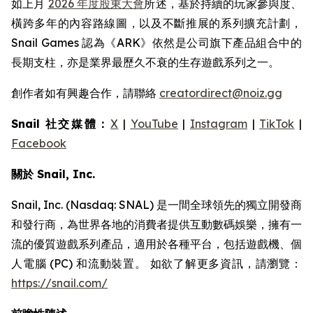
如上月
2026 年度股東大會
所述，基於持續的玩家參與度、
橫跨多年的內容路線圖，以及不斷推展的系列擴充計劃，
Snail Games 認為《ARK》依然是公司旗下產品組合中的
長期支柱，亦是業界最歷久不衰的生存遊戲系列之一。
創作者如有興趣合作，請聯絡
creatordirect@noiz.gg
Snail 社交媒體：
X
|
YouTube
|
Instagram
|
TikTok
|
Facebook
關於 Snail, Inc.
Snail, Inc. (Nasdaq: SNAL) 是一間全球領先的獨立開發商
和發行商，為世界各地的消費者提供互動數碼娛樂，擁有一
流的優質遊戲系列產品，適用於各種平台，包括遊戲機、個
人電腦 (PC) 和流動裝置。 如欲了解更多資訊，請瀏覽：
https://snail.com/