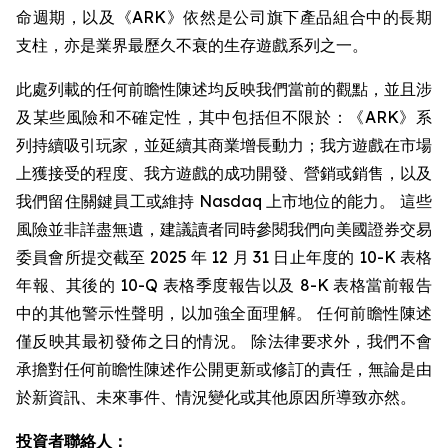
命週期，以及《ARK》依然是公司旗下產品組合中的長期
支柱，亦是業界最歷久不衰的生存遊戲系列之一。
此處列載的任何前瞻性陳述均反映我們當前的觀點，並且涉
及某些風險和不確定性，其中包括但不限於：《ARK》系
列持續吸引玩家，並延續其商業增長動力；我方遊戲在市場
上獲接受的程度、我方遊戲的成功開發、營銷或銷售，以及
我們留住關鍵員工或維持 Nasdaq 上市地位的能力。 這些
風險並非詳盡無遺，建議讀者同時參閱我們向美國證券交易
委員會所提交截至 2025 年 12 月 31 日止年度的 10-K 表格
年報、其後的 10-Q 表格季度報告以及 8-K 表格當前報告
中的其他警示性聲明，以加強全面理解。 任何前瞻性陳述
僅反映其最初發佈之日的情況。 除法律要求外，我們不會
承擔對任何前瞻性陳述作公開更新或修訂的責任，無論是由
於新資訊、未來事件、情況變化或其他原因所導致亦然。
投資者聯絡人：