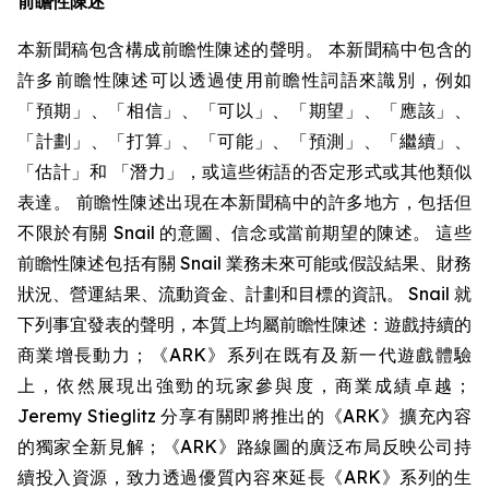
前瞻性陳述
本新聞稿包含構成前瞻性陳述的聲明。 本新聞稿中包含的
許多前瞻性陳述可以透過使用前瞻性詞語來識別，例如
「預期」、「相信」、「可以」、「期望」、「應該」、
「計劃」、「打算」、「可能」、「預測」、「繼續」、
「估計」和 「潛力」，或這些術語的否定形式或其他類似
表達。 前瞻性陳述出現在本新聞稿中的許多地方，包括但
不限於有關 Snail 的意圖、信念或當前期望的陳述。 這些
前瞻性陳述包括有關 Snail 業務未來可能或假設結果、財務
狀況、營運結果、流動資金、計劃和目標的資訊。 Snail 就
下列事宜發表的聲明，本質上均屬前瞻性陳述：遊戲持續的
商業增長動力；《ARK》系列在既有及新一代遊戲體驗
上，依然展現出強勁的玩家參與度，商業成績卓越；
Jeremy Stieglitz 分享有關即將推出的《ARK》擴充內容
的獨家全新見解；《ARK》路線圖的廣泛布局反映公司持
續投入資源，致力透過優質內容來延長《ARK》系列的生